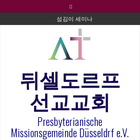
컨
텐
츠
섬김이 세미나
로
바
김태희 자매 졸업연주
로
2023년 어린이 주일 유초등부 발표
가
기
라합3 나라 봉헌송
그리스도인의 생활영성 1기 수료식
뒤셀도르프
은퇴사-우선화 권사
선교교회
20260322 주안에 가만히 머물기(요한복음 15:1-17) 손
훈목사
Presbyterianische
Missionsgemeinde Düsseldrf e.V.