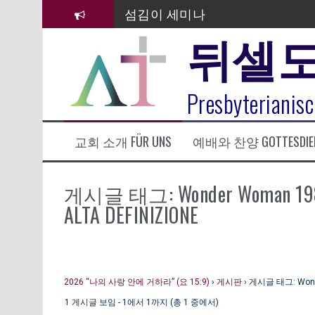
컨
섬김이 세미나
텐
뒤셀
츠
김태희 자매 졸업연주
로
바
2023년 어린이 주일 유초등부 발
로
라합3 나라 봉헌송
Presbyterianisc
가
기
그리스도인의 생활영성 1기 수료
교회 소개 FÜR UNS
예배와 찬양 GOTTESDIE
은퇴사-우선화 권사
20260322 주안에 가만히 머물기(요
게시글 태그: Wonder Woman 1984 [H
ALTA DEFINIZIONE
2026 “나의 사랑 안에 거하라” (요 15:9)
›
게시판
›
게시글 태그: Wonder 
1 게시글 보임 - 1에서 1까지 (총 1 중에서)