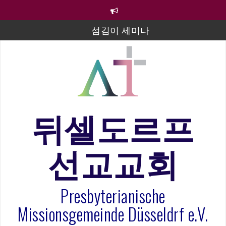
컨
텐
츠
섬김이 세미나
로
바
김태희 자매 졸업연주
로
2023년 어린이 주일 유초등부 발표
가
기
라합3 나라 봉헌송
그리스도인의 생활영성 1기 수료식
뒤셀도르프
은퇴사-우선화 권사
선교교회
20260322 주안에 가만히 머물기(요한복음 15:1-17) 손
훈목사
Presbyterianische
Missionsgemeinde Düsseldrf e.V.