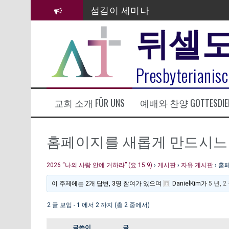
컨
섬김이 세미나
텐
뒤셀
츠
김태희 자매 졸업연주
로
바
2023년 어린이 주일 유초등부 발
로
라합3 나라 봉헌송
Presbyterianisc
가
기
그리스도인의 생활영성 1기 수료
교회 소개 FÜR UNS
예배와 찬양 GOTTESDIE
은퇴사-우선화 권사
20260322 주안에 가만히 머물기(요
홈페이지를 새롭게 만드시느
2026 “나의 사랑 안에 거하라” (요 15:9)
›
게시판
›
자유 게시판
›
홈페
이 주제에는 2개 답변, 3명 참여가 있으며
DanielKim
가
5 년, 
2 글 보임 - 1 에서 2 까지 (총 2 중에서)
글쓴이
글