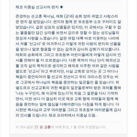
체코 이종실 선교사의 편지 ◈
존경하는 손교훈 목사님, 재희 (군과) 승희 양의 귀엽고 사랑스러
운 편지 잘 받았습니다. 편지와 함께 온 유초등부 소포 꾸러미도 잘
받았습니다. 같은 상표의 상품들은 있지만, 이 곳에서는 구할 수 없
는 물품들만 담긴 상자를 보면서 값으로 정할 수 없는 성도님들의
정성과 사랑을 느꼈습니다. 같은 유럽 대륙 바로 이웃하는 나라에
서 저를 ‘선교사’ 로 여겨주시고 이렇게 귀한 사랑의 편지와 선물을
을 받으니 말로 형용할 수 없는 감격과 감사와 감회가 떠오릅니다.
재희와 승희에게 그리고 유초등부 어린이들에게 어떻게 감사의 인
사를 전해야 될 지 모르겠습니다. 다른 목적이 아닌 단지 해외선교
를 오직 삶의 목적으로 생각하고 해외로 이주한 저와 같은 사람을
별도로 ‘선교사’ 라고 부르지만, 사실 교회로 모이는 곳 그 어디나
복음이 증언되어야 할 선교의 전선이고 우리 크리스천 모두는 바
로 그곳에서 하나님의 복음을 증언하는 일꾼들인 줄 믿습니다. 뒤
셀도르프 선교교회의 귀한 복음의 일꾼들로부터 받은 격려를 통해
‘나는 누구인지, 왜 이곳에 있는가’의 처음 그 질문을 다시 기억하
면서, 이전 보다 더 열심히 이곳 체코 교회 형제 자매들과 함께 복
음을 증언하는 일에 열심을 다해야겠다는 다짐을 하게 됩니다. 다
시한번 목사님과 교우 여러분들 그리고 유초등부 여러분들께 감사
의 인사를 드립니다. 체코 프라하에서 이종실 드림.
이 게시글은
손 교훈
에 의해 8 년, 1 월 전에 수정됐습니다.