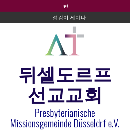
컨
텐
츠
섬김이 세미나
로
바
김태희 자매 졸업연주
로
2023년 어린이 주일 유초등부 발표
가
기
라합3 나라 봉헌송
그리스도인의 생활영성 1기 수료식
뒤셀도르프
은퇴사-우선화 권사
선교교회
20260322 주안에 가만히 머물기(요한복음 15:1-17) 손
훈목사
Presbyterianische
Missionsgemeinde Düsseldrf e.V.