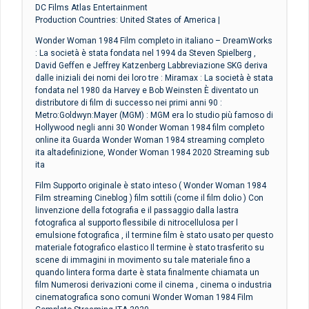
DC Films Atlas Entertainment
Production Countries: United States of America |
Wonder Woman 1984 Film completo in italiano – DreamWorks
: La società è stata fondata nel 1994 da Steven Spielberg ,
David Geffen e Jeffrey Katzenberg Labbreviazione SKG deriva
dalle iniziali dei nomi dei loro tre : Miramax : La società è stata
fondata nel 1980 da Harvey e Bob Weinsten È diventato un
distributore di film di successo nei primi anni 90 :
Metro:Goldwyn:Mayer (MGM) : MGM era lo studio più famoso di
Hollywood negli anni 30 Wonder Woman 1984 film completo
online ita Guarda Wonder Woman 1984 streaming completo
ita altadefinizione, Wonder Woman 1984 2020 Streaming sub
ita
Film Supporto originale è stato inteso ( Wonder Woman 1984
Film streaming Cineblog ) film sottili (come il film dolio ) Con
linvenzione della fotografia e il passaggio dalla lastra
fotografica al supporto flessibile di nitrocellulosa per l
emulsione fotografica , il termine film è stato usato per questo
materiale fotografico elastico Il termine è stato trasferito su
scene di immagini in movimento su tale materiale fino a
quando lintera forma darte è stata finalmente chiamata un
film Numerosi derivazioni come il cinema , cinema o industria
cinematografica sono comuni Wonder Woman 1984 Film