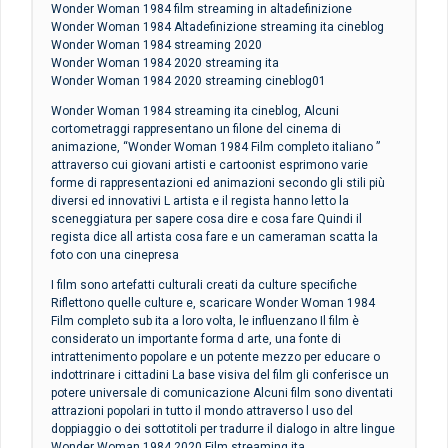
Wonder Woman 1984 film streaming in altadefinizione
Wonder Woman 1984 Altadefinizione streaming ita cineblog
Wonder Woman 1984 streaming 2020
Wonder Woman 1984 2020 streaming ita
Wonder Woman 1984 2020 streaming cineblog01
Wonder Woman 1984 streaming ita cineblog, Alcuni
cortometraggi rappresentano un filone del cinema di
animazione, “Wonder Woman 1984 Film completo italiano ”
attraverso cui giovani artisti e cartoonist esprimono varie
forme di rappresentazioni ed animazioni secondo gli stili più
diversi ed innovativi L artista e il regista hanno letto la
sceneggiatura per sapere cosa dire e cosa fare Quindi il
regista dice all artista cosa fare e un cameraman scatta la
foto con una cinepresa
I film sono artefatti culturali creati da culture specifiche
Riflettono quelle culture e, scaricare Wonder Woman 1984
Film completo sub ita a loro volta, le influenzano Il film è
considerato un importante forma d arte, una fonte di
intrattenimento popolare e un potente mezzo per educare o
indottrinare i cittadini La base visiva del film gli conferisce un
potere universale di comunicazione Alcuni film sono diventati
attrazioni popolari in tutto il mondo attraverso l uso del
doppiaggio o dei sottotitoli per tradurre il dialogo in altre lingue
Wonder Woman 1984 2020 Film streaming ita,