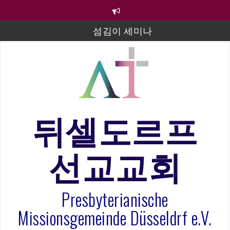
컨
텐
츠
섬김이 세미나
로
바
김태희 자매 졸업연주
로
2023년 어린이 주일 유초등부 발표
가
기
라합3 나라 봉헌송
그리스도인의 생활영성 1기 수료식
뒤셀도르프
은퇴사-우선화 권사
선교교회
20260322 주안에 가만히 머물기(요한복음 15:1-17) 손
훈목사
Presbyterianische
Missionsgemeinde Düsseldrf e.V.