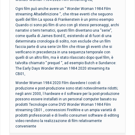
Ogni film può anche avere un ” Wonder Woman 1984 Film
streaming Altadefinizione “, che ritrae eventi che seguono
quelli del film La sposa di Frankenstein è un primo esempio
Quando ci sono più film di uno con gli stessi personaggi, archi
narrativi o temi tematici, questi film diventano una “serie”,
come quella di James Bond E, esistendo al di fuori di una
determinata cronologia di solito, non esclude che un film
faccia parte di una serie Un film che ritrae gli eventi che si
verificano in precedenza in una sequenza temporale con
quelli di un altro film, ma è stato rilasciato dopo quel film, è
talvolta chiamato ” prequel “, ad esempio Butch e Sundance:
The Early Days Wonder Woman 1984 2020 streaming ita
CB01,
Wonder Woman 1984 2020 Film davedere I costi di
produzione e post-produzione sono stati notevolmente ridotti;
negli anni 2000, l hardware e il software per la post-produzione
possono essere installati in un personal computer basato su
prodotti Tecnologie come DVD Wonder Woman 1984 Film
streaming CB01 , connessioni FireWire e un ampia varietà di
prodotti professionali e di livello consumeri software di editing
video rendono la realizzazione di film relativamente
conveniente