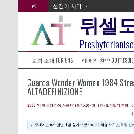
컨
섬김이 세미나
텐
뒤셀
츠
김태희 자매 졸업연주
로
바
2023년 어린이 주일 유초등부 발
로
라합3 나라 봉헌송
Presbyterianisc
가
기
그리스도인의 생활영성 1기 수료
교회 소개 FÜR UNS
예배와 찬양 GOTTESDIE
은퇴사-우선화 권사
20260322 주안에 가만히 머물기(요
Guarda Wonder Woman 1984 Strea
ALTADEFINIZIONE
2026 “나의 사랑 안에 거하라” (요 15:9)
›
게시판
›
말씀일기 광장
›
G
태
이 주제에는 0개 답변, 1명 참여가 있으며
익명
가
5 년, 6 월 전