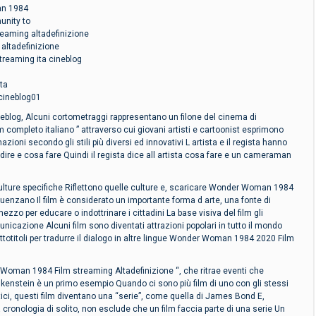
n 1984
nity to
aming altadefinizione
altadefinizione
reaming ita cineblog
ta
ineblog01
log, Alcuni cortometraggi rappresentano un filone del cinema di
mpleto italiano ” attraverso cui giovani artisti e cartoonist esprimono
ioni secondo gli stili più diversi ed innovativi L artista e il regista hanno
dire e cosa fare Quindi il regista dice all artista cosa fare e un cameraman
a culture specifiche Riflettono quelle culture e, scaricare Wonder Woman 1984
nfluenzano Il film è considerato un importante forma d arte, una fonte di
zzo per educare o indottrinare i cittadini La base visiva del film gli
nicazione Alcuni film sono diventati attrazioni popolari in tutto il mondo
ttotitoli per tradurre il dialogo in altre lingue Wonder Woman 1984 2020 Film
Woman 1984 Film streaming Altadefinizione “, che ritrae eventi che
nkenstein è un primo esempio Quando ci sono più film di uno con gli stessi
tici, questi film diventano una “serie”, come quella di James Bond E,
 cronologia di solito, non esclude che un film faccia parte di una serie Un