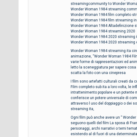
streamingcommunity to Wonder Woma
Wonder Woman 1984 streaming commu
Wonder Woman 1984 film completo stre
Wonder Woman 1984 film streaming in 
Wonder Woman 1984 Altadefinizione st
Wonder Woman 1984 streaming 2020
Wonder Woman 1984 2020 streaming i
Wonder Woman 1984 2020 streaming c
Wonder Woman 1984 streaming ita cineb
animazione, “Wonder Woman 1984 Film co
varie forme di rappresentazioni ed animaz
letto la sceneggiatura per sapere cosa 
scatta la foto con una cinepresa
I film sono artefatti culturali creati d
Film completo sub ita a loro volta, le i
intrattenimento popolare e un potente me
conferisce un potere universale di comu
attraverso l uso del doppiaggio o dei so
streaming ita,
Ogni film può anche avere un ” Wonder 
seguono quelli del film La sposa di Fra
personaggi, archi narrativi o temi tema
esistendo al di fuori di una determinata