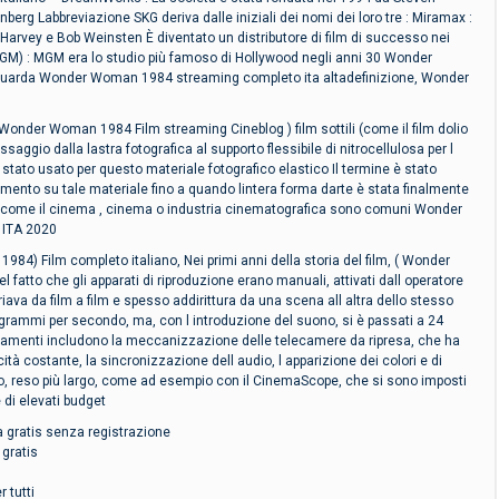
nberg Labbreviazione SKG deriva dalle iniziali dei nomi dei loro tre : Miramax :
Harvey e Bob Weinsten È diventato un distributore di film di successo nei
GM) : MGM era lo studio più famoso di Hollywood negli anni 30 Wonder
Guarda Wonder Woman 1984 streaming completo ita altadefinizione, Wonder
( Wonder Woman 1984 Film streaming Cineblog ) film sottili (come il film dolio
ssaggio dalla lastra fotografica al supporto flessibile di nitrocellulosa per l
è stato usato per questo materiale fotografico elastico Il termine è stato
mento su tale materiale fino a quando lintera forma darte è stata finalmente
 come il cinema , cinema o industria cinematografica sono comuni Wonder
 ITA 2020
 Film completo italiano, Nei primi anni della storia del film, ( Wonder
fatto che gli apparati di riproduzione erano manuali, attivati dall operatore
riava da film a film e spesso addirittura da una scena all altra dello stesso
ogrammi per secondo, ma, con l introduzione del suono, si è passati a 24
namenti includono la meccanizzazione delle telecamere da ripresa, che ha
ità costante, la sincronizzazione dell audio, l apparizione dei colori e di
mo, reso più largo, come ad esempio con il CinemaScope, che si sono imposti
di elevati budget
gratis senza registrazione
gratis
 tutti