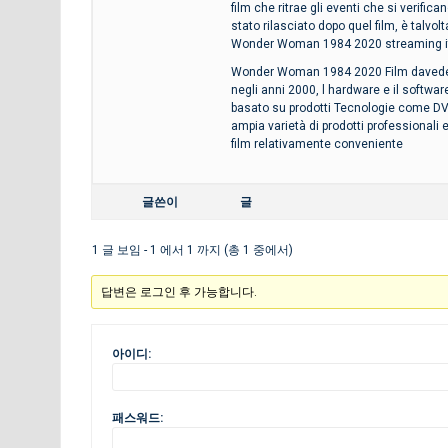
film che ritrae gli eventi che si verifi
stato rilasciato dopo quel film, è talv
Wonder Woman 1984 2020 streaming i
Wonder Woman 1984 2020 Film davedere 
negli anni 2000, l hardware e il softwa
basato su prodotti Tecnologie come D
ampia varietà di prodotti professionali 
film relativamente conveniente
글쓴이
글
1 글 보임 - 1 에서 1 까지 (총 1 중에서)
답변은 로그인 후 가능합니다.
아이디:
패스워드: