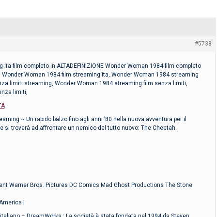
#5738
ita film completo in ALTADEFINIZIONE Wonder Woman 1984 film completo
e” – Wonder Woman 1984 film streaming ita, Wonder Woman 1984 streaming
a limiti streaming, Wonder Woman 1984 streaming film senza limiti,
za limiti,
TA
ing ~ Un rapido balzo fino agli anni ’80 nella nuova avventura per il
i troverà ad affrontare un nemico del tutto nuovo: The Cheetah.
ent Warner Bros. Pictures DC Comics Mad Ghost Productions The Stone
 America |
aliano – DreamWorks : La società è stata fondata nel 1994 da Steven