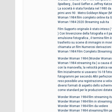
Spielberg , David Geffen e Jeffrey Katze
La società è stata fondata nel 1980 da 
primi anni 90 : Metro:Goldwyn:Mayer (M
Woman 1984 film completo online ita 
Woman 1984 2020 Streaming sub ita
Film Supporto originale è stato inteso 
) Con linvenzione della fotografia e il pa
emulsione fotografica , il termine film 
trasferito su scene di immagini in movi
chiamata un film Numerosi derivazioni
Woman 1984 Film Completo Streaming
Wonder Woman 1984 (Wonder Woman 1984)
Woman 1984 streaming ita ) a causa del 
con la manovella, la velocità pratica va
film Inizialmente si usavano 16-18 fot
fotogrammi per secondo Altri perfezio
reso possibile una registrazione a veloc
diversi formati di aspetto dello scher
come standard per le produzioni dotate 
Wonder Woman 1984 film streaming ita 
Wonder Woman 1984 film in streaming 
Wonder Woman 1984 film da vedere
Wonder Woman 1984 streaming film per