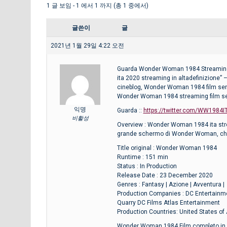
1 글 보임 - 1 에서 1 까지 (총 1 중에서)
글쓴이
글
2021년 1월 29일 4:22 오전
Guarda Wonder Woman 1984 Streaming 
ita 2020 streaming in altadefinizion
cineblog, Wonder Woman 1984 film senz
Wonder Woman 1984 streaming film sen
익명
Guarda ::
https://twitter.com/WW1984I
비활성
Overview : Wonder Woman 1984 ita stream
grande schermo di Wonder Woman, che s
Title original : Wonder Woman 1984
Runtime : 151 min
Status : In Production
Release Date : 23 December 2020
Genres : Fantasy | Azione | Avventura |
Production Companies : DC Entertainm
Quarry DC Films Atlas Entertainment
Production Countries: United States of
Wonder Woman 1984 Film completo in it