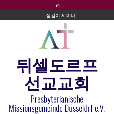
컨
텐
츠
섬김이 세미나
로
바
김태희 자매 졸업연주
로
2023년 어린이 주일 유초등부 발표
가
기
라합3 나라 봉헌송
그리스도인의 생활영성 1기 수료식
뒤셀도르프
은퇴사-우선화 권사
선교교회
20260322 주안에 가만히 머물기(요한복음 15:1-17) 손
훈목사
Presbyterianische
Missionsgemeinde Düsseldrf e.V.