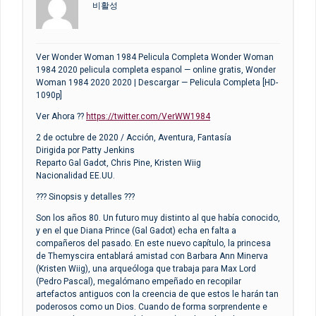
비활성
Ver Wonder Woman 1984 Pelicula Completa Wonder Woman
1984 2020 pelicula completa espanol — online gratis, Wonder
Woman 1984 2020 2020 | Descargar — Pelicula Completa [HD-
1090p]
Ver Ahora ??
https://twitter.com/VerWW1984
2 de octubre de 2020 / Acción, Aventura, Fantasía
Dirigida por Patty Jenkins
Reparto Gal Gadot, Chris Pine, Kristen Wiig
Nacionalidad EE.UU.
??? Sinopsis y detalles ???
Son los años 80. Un futuro muy distinto al que había conocido,
y en el que Diana Prince (Gal Gadot) echa en falta a
compañeros del pasado. En este nuevo capítulo, la princesa
de Themyscira entablará amistad con Barbara Ann Minerva
(Kristen Wiig), una arqueóloga que trabaja para Max Lord
(Pedro Pascal), megalómano empeñado en recopilar
artefactos antiguos con la creencia de que estos le harán tan
poderosos como un Dios. Cuando de forma sorprendente e