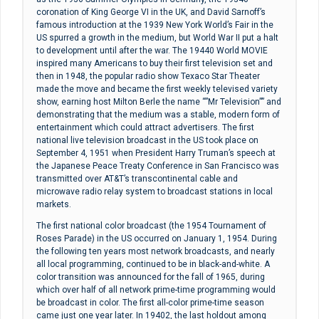
coronation of King George VI in the UK, and David Sarnoff’s
famous introduction at the 1939 New York World’s Fair in the
US spurred a growth in the medium, but World War II put a halt
to development until after the war. The 19440 World MOVIE
inspired many Americans to buy their first television set and
then in 1948, the popular radio show Texaco Star Theater
made the move and became the first weekly televised variety
show, earning host Milton Berle the name “”Mr Television”” and
demonstrating that the medium was a stable, modern form of
entertainment which could attract advertisers. The first
national live television broadcast in the US took place on
September 4, 1951 when President Harry Truman’s speech at
the Japanese Peace Treaty Conference in San Francisco was
transmitted over AT&T’s transcontinental cable and
microwave radio relay system to broadcast stations in local
markets.
The first national color broadcast (the 1954 Tournament of
Roses Parade) in the US occurred on January 1, 1954. During
the following ten years most network broadcasts, and nearly
all local programming, continued to be in black-and-white. A
color transition was announced for the fall of 1965, during
which over half of all network prime-time programming would
be broadcast in color. The first all-color prime-time season
came just one year later. In 19402, the last holdout among