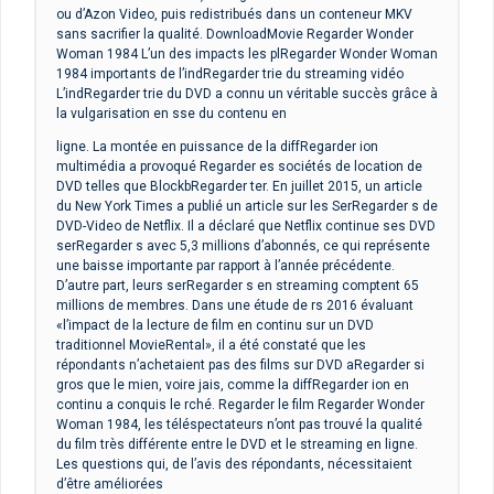
ou d’Azon Video, puis redistribués dans un conteneur MKV
sans sacrifier la qualité. DownloadMovie Regarder Wonder
Woman 1984 L’un des impacts les plRegarder Wonder Woman
1984 importants de l’indRegarder trie du streaming vidéo
L’indRegarder trie du DVD a connu un véritable succès grâce à
la vulgarisation en sse du contenu en
ligne. La montée en puissance de la diffRegarder ion
multimédia a provoqué Regarder es sociétés de location de
DVD telles que BlockbRegarder ter. En juillet 2015, un article
du New York Times a publié un article sur les SerRegarder s de
DVD-Video de Netflix. Il a déclaré que Netflix continue ses DVD
serRegarder s avec 5,3 millions d’abonnés, ce qui représente
une baisse importante par rapport à l’année précédente.
D’autre part, leurs serRegarder s en streaming comptent 65
millions de membres. Dans une étude de rs 2016 évaluant
«l’impact de la lecture de film en continu sur un DVD
traditionnel MovieRental», il a été constaté que les
répondants n’achetaient pas des films sur DVD aRegarder si
gros que le mien, voire jais, comme la diffRegarder ion en
continu a conquis le rché. Regarder le film Regarder Wonder
Woman 1984, les téléspectateurs n’ont pas trouvé la qualité
du film très différente entre le DVD et le streaming en ligne.
Les questions qui, de l’avis des répondants, nécessitaient
d’être améliorées