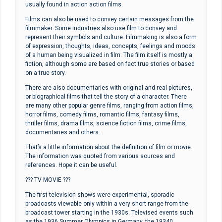
usually found in action action films.
Films can also be used to convey certain messages from the
filmmaker. Some industries also use film to convey and
represent their symbols and culture. Filmmaking is also a form
of expression, thoughts, ideas, concepts, feelings and moods
of a human being visualized in film. The film itself is mostly a
fiction, although some are based on fact true stories or based
on a true story.
There are also documentaries with original and real pictures,
or biographical films that tell the story of a character. There
are many other popular genre films, ranging from action films,
horror films, comedy films, romantic films, fantasy films,
thriller films, drama films, science fiction films, crime films,
documentaries and others.
That’s a little information about the definition of film or movie.
The information was quoted from various sources and
references. Hope it can be useful.
??? TV MOVIE ???
The first television shows were experimental, sporadic
broadcasts viewable only within a very short range from the
broadcast tower starting in the 1930s. Televised events such
as the 1936 Summer Olympics in Germany, the 19340