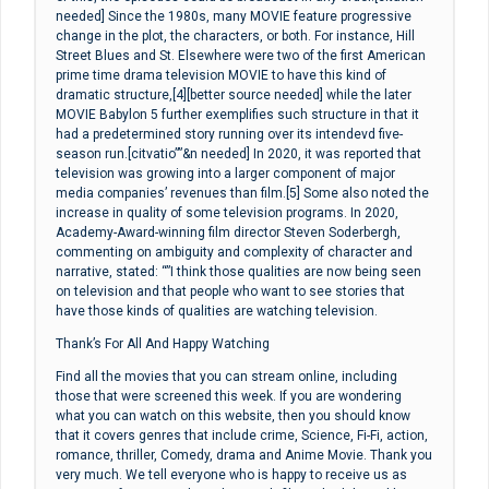
needed] Since the 1980s, many MOVIE feature progressive
change in the plot, the characters, or both. For instance, Hill
Street Blues and St. Elsewhere were two of the first American
prime time drama television MOVIE to have this kind of
dramatic structure,[4][better source needed] while the later
MOVIE Babylon 5 further exemplifies such structure in that it
had a predetermined story running over its intendevd five-
season run.[citvatio””&n needed] In 2020, it was reported that
television was growing into a larger component of major
media companies’ revenues than film.[5] Some also noted the
increase in quality of some television programs. In 2020,
Academy-Award-winning film director Steven Soderbergh,
commenting on ambiguity and complexity of character and
narrative, stated: “”I think those qualities are now being seen
on television and that people who want to see stories that
have those kinds of qualities are watching television.
Thank’s For All And Happy Watching
Find all the movies that you can stream online, including
those that were screened this week. If you are wondering
what you can watch on this website, then you should know
that it covers genres that include crime, Science, Fi-Fi, action,
romance, thriller, Comedy, drama and Anime Movie. Thank you
very much. We tell everyone who is happy to receive us as