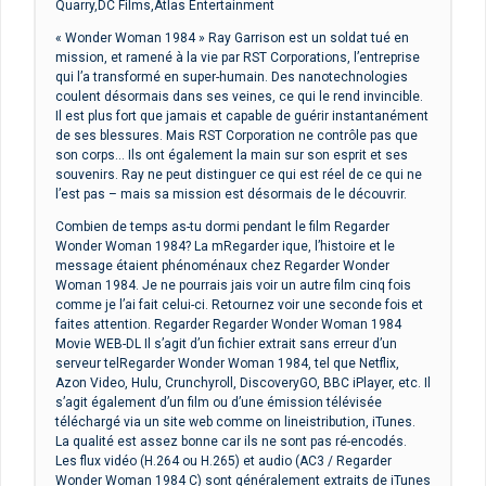
Quarry,DC Films,Atlas Entertainment
« Wonder Woman 1984 » Ray Garrison est un soldat tué en
mission, et ramené à la vie par RST Corporations, l’entreprise
qui l’a transformé en super-humain. Des nanotechnologies
coulent désormais dans ses veines, ce qui le rend invincible.
Il est plus fort que jamais et capable de guérir instantanément
de ses blessures. Mais RST Corporation ne contrôle pas que
son corps… Ils ont également la main sur son esprit et ses
souvenirs. Ray ne peut distinguer ce qui est réel de ce qui ne
l’est pas – mais sa mission est désormais de le découvrir.
Combien de temps as-tu dormi pendant le film Regarder
Wonder Woman 1984? La mRegarder ique, l’histoire et le
message étaient phénoménaux chez Regarder Wonder
Woman 1984. Je ne pourrais jais voir un autre film cinq fois
comme je l’ai fait celui-ci. Retournez voir une seconde fois et
faites attention. Regarder Regarder Wonder Woman 1984
Movie WEB-DL Il s’agit d’un fichier extrait sans erreur d’un
serveur telRegarder Wonder Woman 1984, tel que Netflix,
Azon Video, Hulu, Crunchyroll, DiscoveryGO, BBC iPlayer, etc. Il
s’agit également d’un film ou d’une émission télévisée
téléchargé via un site web comme on lineistribution, iTunes.
La qualité est assez bonne car ils ne sont pas ré-encodés.
Les flux vidéo (H.264 ou H.265) et audio (AC3 / Regarder
Wonder Woman 1984 C) sont généralement extraits de iTunes