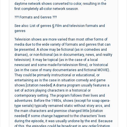
daytime network shows converted to color, resulting in the
first completely all-color network season.
??? Formats and Genres ???
See also: List of genres § Film and television formats and
genres
Television shows are more varied than most other forms of
media due to the wide variety of formats and genres that can
be presented. A show may be fictional (as in comedies and
dramas), or non-fictional (as in documentary, news, and reality
television). It may be topical (as in the case of a local
newscast and some made-for-television films), or historical
(as in the case of many documentaries and fictional MOVIE).
They could be primarily instructional or educational, or
entertaining as is the case in situation comedy and game
shows.[citation needed] A drama program usually features a
set of actors playing characters in a historical or
contemporary setting. The program follows their lives and
adventures. Before the 1980s, shows (except for soap opera-
type serials) typically remained static without story arcs, and
the main characters and premise changed little.[citation
needed] If some change happened to the characters’ lives
during the episode, it was usually undone by the end. Because
of this, the episodes could be broadcast in any order.[citation