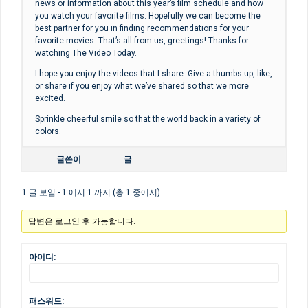
news or information about this year’s film schedule and how
you watch your favorite films. Hopefully we can become the
best partner for you in finding recommendations for your
favorite movies. That’s all from us, greetings! Thanks for
watching The Video Today.
I hope you enjoy the videos that I share. Give a thumbs up, like,
or share if you enjoy what we’ve shared so that we more
excited.
Sprinkle cheerful smile so that the world back in a variety of
colors.
글쓴이
글
1 글 보임 - 1 에서 1 까지 (총 1 중에서)
답변은 로그인 후 가능합니다.
아이디:
패스워드: