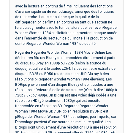
avec la lecture en continu de films incluaient des fonctions
d’avance rapide ou de rembobinage, ainsi que des fonctions
de recherche. L’article souligne que la qualité de la
diffRegarder ion de films en continu en tant que secteur ne
fera qu’augmenter avec le temps, alors que les revenRegarder
Wonder Woman 1984 publicitaires augmentent chaque année
dans l’ensemble du secteur, ce qui incite à la production de
contenRegarder Wonder Woman 1984 de qualité.
Regarder Regarder Wonder Woman 1984 Movie Online Les
déchirures Blu-ray Bluray sont encodées directement à partir
du disque Blu-ray en 1080p ou 720p (selon la source du
disque) et utilisent le codec x264. Ils peuvent être extraits de
disques BD25 ou BD50 (ou de disques UHD Blu-ray à des
résolutions plRegarder Wonder Woman 1984 élevées). Les
BDRips proviennent d’un disque Blu-ray et sont codés à une
résolution inférieure à celle de sa source (c’est-à-dire 1080p à
720p / 576p / 480p). Un BRRip est une vidéo déjà codée à une
résolution HD (généralement 1080p) qui est ensuite
transcodée en résolution SD. Regarder Regarder Wonder
Woman 1984 Movie BD / BRRip en résolution DVDRip est
plRegarder Wonder Woman 1984 esthétique, peu importe, car
l’encodage provient d’une source de meilleure qualité. Les
BRRips sont uniquement d’une résolution HD à une résolution
SD, tandis que les BDRips peuvent aller de 2160p à 1080p, etc.