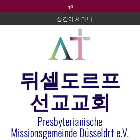
컨
텐
츠
섬김이 세미나
로
바
김태희 자매 졸업연주
로
2023년 어린이 주일 유초등부 발표
가
기
라합3 나라 봉헌송
그리스도인의 생활영성 1기 수료식
뒤셀도르프
은퇴사-우선화 권사
선교교회
20260322 주안에 가만히 머물기(요한복음 15:1-17) 손
훈목사
Presbyterianische
Missionsgemeinde Düsseldrf e.V.