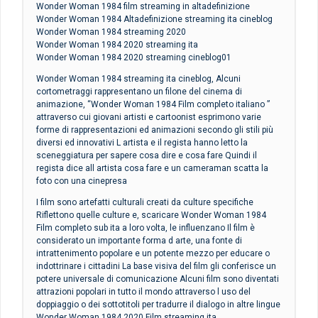
Wonder Woman 1984 film streaming in altadefinizione
Wonder Woman 1984 Altadefinizione streaming ita cineblog
Wonder Woman 1984 streaming 2020
Wonder Woman 1984 2020 streaming ita
Wonder Woman 1984 2020 streaming cineblog01
Wonder Woman 1984 streaming ita cineblog, Alcuni
cortometraggi rappresentano un filone del cinema di
animazione, “Wonder Woman 1984 Film completo italiano ”
attraverso cui giovani artisti e cartoonist esprimono varie
forme di rappresentazioni ed animazioni secondo gli stili più
diversi ed innovativi L artista e il regista hanno letto la
sceneggiatura per sapere cosa dire e cosa fare Quindi il
regista dice all artista cosa fare e un cameraman scatta la
foto con una cinepresa
I film sono artefatti culturali creati da culture specifiche
Riflettono quelle culture e, scaricare Wonder Woman 1984
Film completo sub ita a loro volta, le influenzano Il film è
considerato un importante forma d arte, una fonte di
intrattenimento popolare e un potente mezzo per educare o
indottrinare i cittadini La base visiva del film gli conferisce un
potere universale di comunicazione Alcuni film sono diventati
attrazioni popolari in tutto il mondo attraverso l uso del
doppiaggio o dei sottotitoli per tradurre il dialogo in altre lingue
Wonder Woman 1984 2020 Film streaming ita,