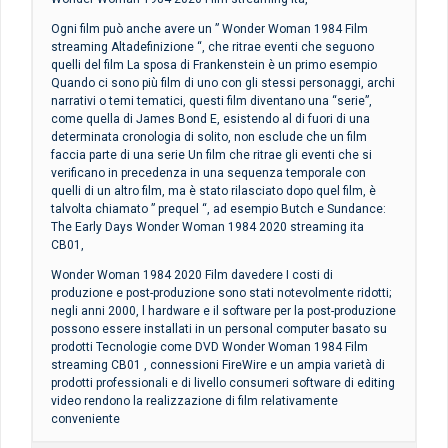
Ogni film può anche avere un ” Wonder Woman 1984 Film
streaming Altadefinizione “, che ritrae eventi che seguono
quelli del film La sposa di Frankenstein è un primo esempio
Quando ci sono più film di uno con gli stessi personaggi, archi
narrativi o temi tematici, questi film diventano una “serie”,
come quella di James Bond E, esistendo al di fuori di una
determinata cronologia di solito, non esclude che un film
faccia parte di una serie Un film che ritrae gli eventi che si
verificano in precedenza in una sequenza temporale con
quelli di un altro film, ma è stato rilasciato dopo quel film, è
talvolta chiamato ” prequel “, ad esempio Butch e Sundance:
The Early Days Wonder Woman 1984 2020 streaming ita
CB01,
Wonder Woman 1984 2020 Film davedere I costi di
produzione e post-produzione sono stati notevolmente ridotti;
negli anni 2000, l hardware e il software per la post-produzione
possono essere installati in un personal computer basato su
prodotti Tecnologie come DVD Wonder Woman 1984 Film
streaming CB01 , connessioni FireWire e un ampia varietà di
prodotti professionali e di livello consumeri software di editing
video rendono la realizzazione di film relativamente
conveniente