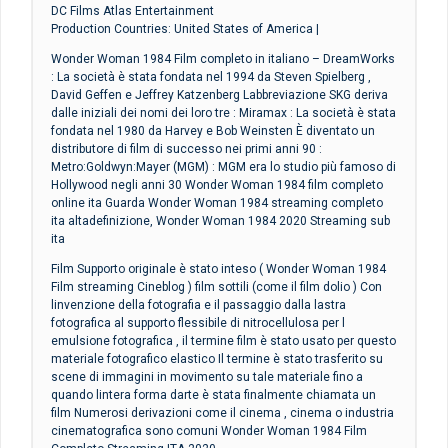
DC Films Atlas Entertainment
Production Countries: United States of America |
Wonder Woman 1984 Film completo in italiano – DreamWorks
: La società è stata fondata nel 1994 da Steven Spielberg ,
David Geffen e Jeffrey Katzenberg Labbreviazione SKG deriva
dalle iniziali dei nomi dei loro tre : Miramax : La società è stata
fondata nel 1980 da Harvey e Bob Weinsten È diventato un
distributore di film di successo nei primi anni 90 :
Metro:Goldwyn:Mayer (MGM) : MGM era lo studio più famoso di
Hollywood negli anni 30 Wonder Woman 1984 film completo
online ita Guarda Wonder Woman 1984 streaming completo
ita altadefinizione, Wonder Woman 1984 2020 Streaming sub
ita
Film Supporto originale è stato inteso ( Wonder Woman 1984
Film streaming Cineblog ) film sottili (come il film dolio ) Con
linvenzione della fotografia e il passaggio dalla lastra
fotografica al supporto flessibile di nitrocellulosa per l
emulsione fotografica , il termine film è stato usato per questo
materiale fotografico elastico Il termine è stato trasferito su
scene di immagini in movimento su tale materiale fino a
quando lintera forma darte è stata finalmente chiamata un
film Numerosi derivazioni come il cinema , cinema o industria
cinematografica sono comuni Wonder Woman 1984 Film