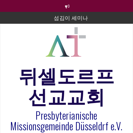
컨
텐
츠
섬김이 세미나
로
바
김태희 자매 졸업연주
로
2023년 어린이 주일 유초등부 발표
가
기
라합3 나라 봉헌송
그리스도인의 생활영성 1기 수료식
뒤셀도르프
은퇴사-우선화 권사
선교교회
20260322 주안에 가만히 머물기(요한복음 15:1-17) 손
훈목사
Presbyterianische
Missionsgemeinde Düsseldrf e.V.