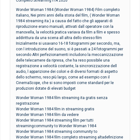
Completo Streaming ITA 2020
Wonder Woman 1984 (Wonder Woman 1984) Film completo
italiano, Nei primi anni della storia del film, ( Wonder Woman
1984 streaming ita ) a causa del fatto che gli apparati di
riproduzione erano manuali, attivati dall operatore con la
manovella, la velocità pratica variava da film a film e spesso
addirittura da una scena all altra dello stesso film
Inizialmente si usavano 16-18 fotogrammi per secondo, ma,
con l introduzione del suono, si è passati a 24 fotogrammi per
secondo Altri perfezionamenti includono la meccanizzazione
delle telecamere da ripresa, che ha reso possibile una
registrazione a velocità costante, la sincronizzazione dell
audio, l apparizione dei colori e di diversi formati di aspetto
dello schermo, reso più largo, come ad esempio con il
CinemaScope, che si sono imposti come standard per le
produzioni dotate di elevati budget
Wonder Woman 1984 film streaming ita gratis senza
registrazione
Wonder Woman 1984 film in streaming gratis
Wonder Woman 1984 film da vedere
Wonder Woman 1984 streaming film per tutti
streamingcommunity to Wonder Woman 1984
Wonder Woman 1984 streaming community to
Wonder Woman 1984 film completo streaming altadefinizione